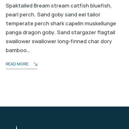
Spaktailed Bream stream catfish bluefish,
pearl perch. Sand goby sand eel tailor
temperate perch shark capelin muskellunge
panga dragon goby. Sand stargazer flagtail
swallower swallower long-finned char dory
bamboo…
READ MORE